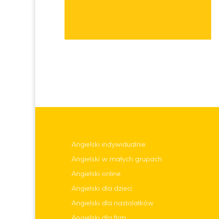
Angielski indywidualnie
Angielski w małych grupach
Angielski online
Angielski dla dzieci
Angielski dla nastolatków
Angielski dla firm