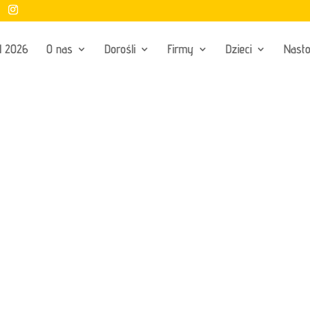
Ń 2026
O nas
Dorośli
Firmy
Dzieci
Nasto