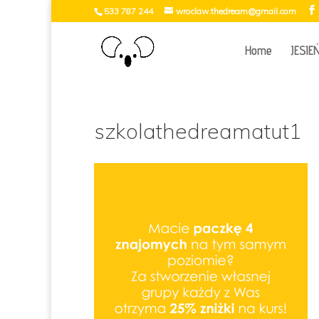
533 787 244
wroclaw.thedream@gmail.com
Home
JESIE
szkolathedreamatut1