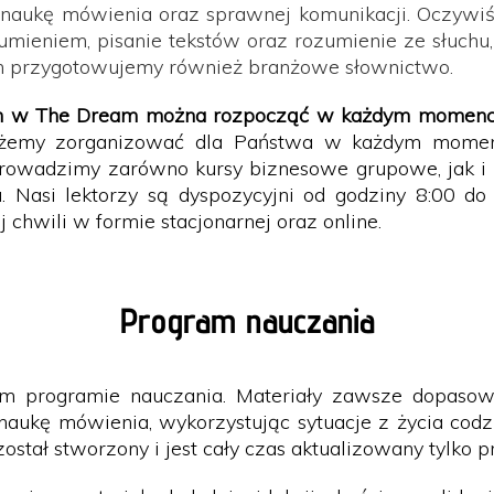
 naukę mówienia oraz sprawnej komunikacji. Oczywi
ozumieniem, pisanie tekstów oraz rozumienie ze słuch
irm przygotowujemy również branżowe słownictwo.
lish w The Dream można rozpocząć w każdym momenc
ożemy zorganizować dla Państwa w każdym momenci
Prowadzimy zarówno kursy biznesowe grupowe, jak i i
 Nasi lektorzy są dyspozycyjni od godziny 8:00 do 
hwili w formie stacjonarnej oraz online.
Program nauczania
im programie nauczania. Materiały zawsze dopaso
aukę mówienia, wykorzystując sytuacje z życia codzi
tał stworzony i jest cały czas aktualizowany tylko p