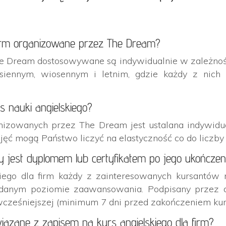
 firm organizowane przez The Dream?
he Dream dostosowywane są indywidualnie w zależności
jesiennym, wiosennym i letnim, gdzie każdy z nich
s nauki angielskiego?
nizowanych przez The Dream jest ustalana indywidua
ęć mogą Państwo liczyć na elastyczność co do liczby
ny jest dyplomem lub certyfikatem po jego ukończen
kiego dla firm każdy z zainteresowanych kursantów 
a danym poziomie zaawansowania. Podpisany przez d
cześniejszej (minimum 7 dni przed zakończeniem kurs
ązane z zapisem na kurs angielskiego dla firm?