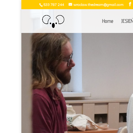
533 787 244
wroclaw.thedream@gmail.com
Home
JESIE