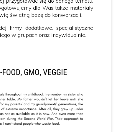
iej przygotować się do danego tematu.
zygotowujemy dla Was także materiały
wią świetną bazę do konwersacji.
j firmy dodatkowe, specjalistyczne
kiego w grupach oraz indywidualnie.