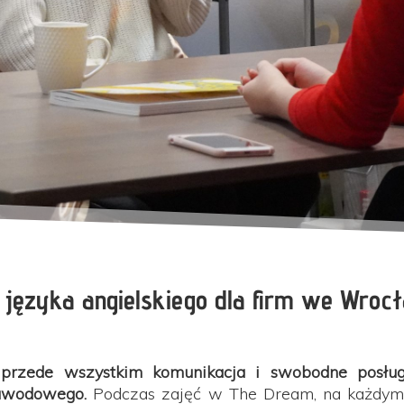
 języka angielskiego dla firm we Wroc
 przede wszystkim komunikacja i swobodne posług
zawodowego.
Podczas zajęć w
The Dream,
na każdym 