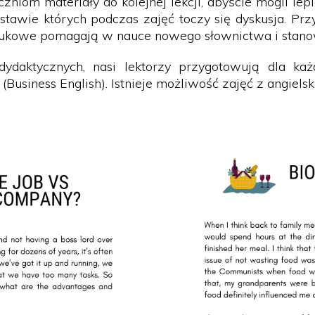
niom materiały do kolejnej lekcji, abyście mogli lep
dstawie których podczas zajęć toczy się dyskusja. Pr
naukowe pomagają w nauce nowego słownictwa i stano
daktycznych, nasi lektorzy przygotowują dla każde
Business English). Istnieje możliwość zajęć z angiels