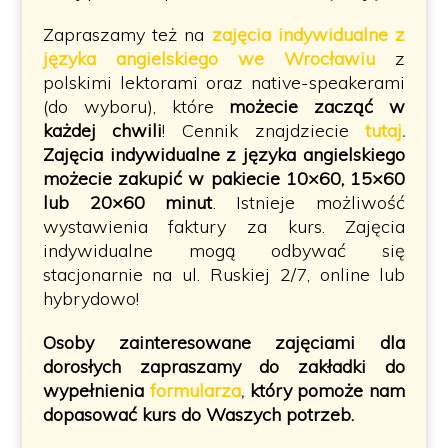
Zapraszamy też na
zajęcia indywidualne z
języka angielskiego we Wrocławiu
z
polskimi lektorami oraz native-speakerami
(do wyboru), które
możecie zacząć w
każdej chwili
!
Cennik znajdziecie
tutaj
.
Zajęcia indywidualne z języka angielskiego
możecie zakupić w pakiecie 10×60, 15×60
lub 20×60 minut
. Istnieje możliwość
wystawienia faktury za kurs. Zajęcia
indywidualne mogą odbywać się
stacjonarnie na ul. Ruskiej 2/7, online lub
hybrydowo!
Osoby zainteresowane zajęciami dla
dorosłych
zapraszamy do zakładki do
wypełnienia
formularza
,
który pomoże nam
dopasować kurs do Waszych potrzeb.