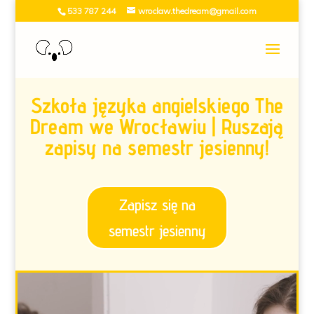
533 787 244
wroclaw.thedream@gmail.com
Szkoła języka angielskiego The
Dream we Wrocławiu | Ruszają
zapisy na semestr jesienny!
Zapisz się na
semestr jesienny
Odtwarzacz
video