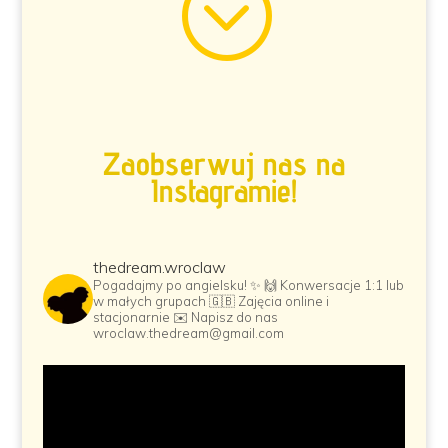
;
Zaobserwuj nas na
Instagramie
!
thedream.wroclaw
Pogadajmy po angielsku! ✨
🙌 Konwersacje 1:1 lub
w małych grupach
🇬🇧 Zajęcia online i
stacjonarnie
✉️ Napisz do nas
wroclaw.thedream@gmail.com