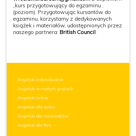
„kurs przygotowujący do egzaminu…
(poziom)
. Przygotowując kursantów do
egzaminu, korzystamy z dedykowanych
książek i materiałów, udostępnionych przez
naszego partnera:
British Council
.
Angielski indywidualnie
Angielski w małych grupach
Angielski online
Angielski dla dzieci
Angielski dla nastolatków
Angielski dla firm