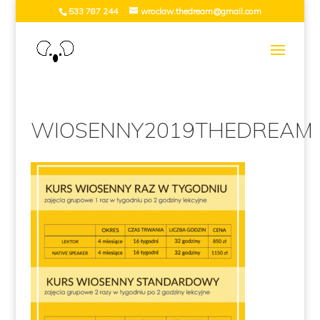
533 787 244
wroclaw.thedream@gmail.com
WIOSENNY2019THEDREAM