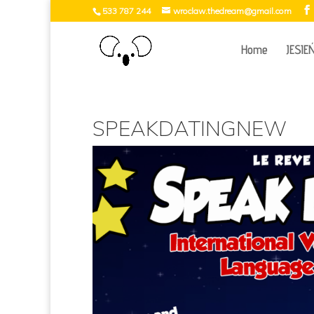
533 787 244
wroclaw.thedream@gmail.com
Home
JESIE
SPEAKDATINGNEW