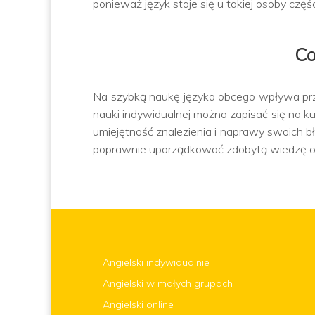
ponieważ język staje się u takiej osoby częś
Co
Na szybką naukę języka obcego wpływa prz
nauki indywidualnej można zapisać się na k
umiejętność znalezienia i naprawy swoich b
poprawnie uporządkować zdobytą wiedzę or
Angielski indywidualnie
Angielski w małych grupach
Angielski online