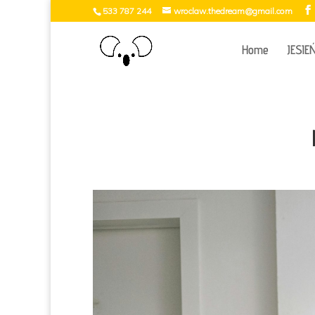
533 787 244
wroclaw.thedream@gmail.com
Home
JESIE