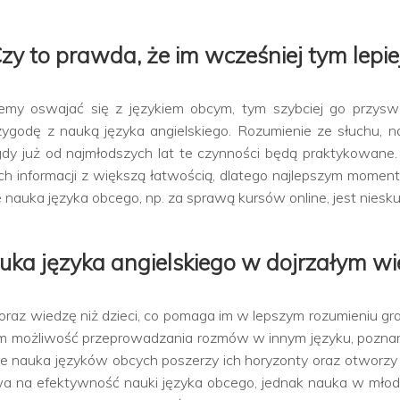
zy to prawda, że im wcześniej tym lepie
niemy oswajać się z językiem obcym, tym szybciej go przy
ygodę z nauką języka angielskiego. Rozumienie ze słuchu, 
gdy już od najmłodszych lat te czynności będą praktykowane
h informacji z większą łatwością, dlatego najlepszym moment
e nauka języka obcego, np. za sprawą kursów online, jest niesk
uka języka angielskiego w dojrzałym wi
oraz wiedzę niż dzieci, co pomaga im w lepszym rozumieniu g
im możliwość przeprowadzania rozmów w innym języku, poznania
 nauka języków obcych poszerzy ich horyzonty oraz otworzy 
ywa na efektywność nauki języka obcego, jednak nauka w młod