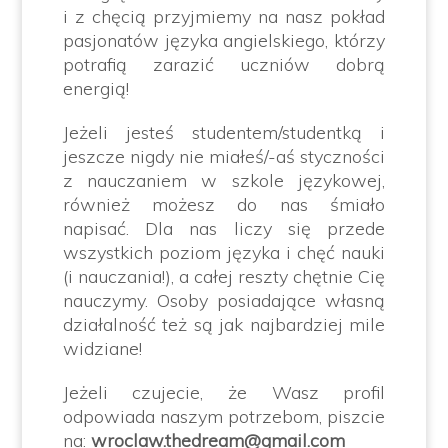
i z chęcią przyjmiemy na nasz pokład
pasjonatów języka angielskiego, którzy
potrafią zarazić uczniów dobrą
energią!
Jeżeli jesteś studentem/studentką i
jeszcze nigdy nie miałeś/-aś styczności
z nauczaniem w szkole językowej,
również możesz do nas śmiało
napisać. Dla nas liczy się przede
wszystkich poziom języka i chęć nauki
(i nauczania!), a całej reszty chętnie Cię
nauczymy. Osoby posiadające własną
działalność też są jak najbardziej mile
widziane!
Jeżeli czujecie, że Wasz profil
odpowiada naszym potrzebom, piszcie
na:
wroclaw.thedream@gmail.com