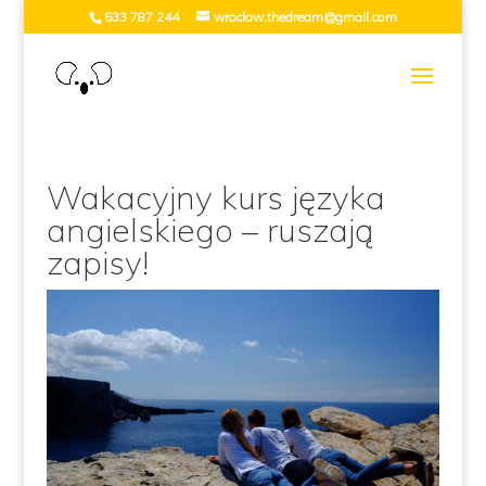
533 787 244
wroclaw.thedream@gmail.com
Wakacyjny kurs języka
angielskiego – ruszają
zapisy!