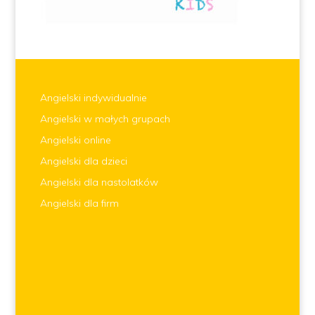
Angielski indywidualnie
Angielski w małych grupach
Angielski online
Angielski dla dzieci
Angielski dla nastolatków
Angielski dla firm