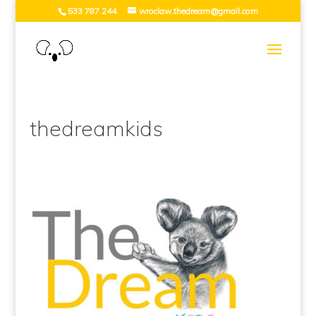
533 787 244
wroclaw.thedream@gmail.com
thedreamkids