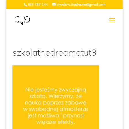
533 787 244
wroclaw.thedream@gmail.com
szkolathedreamatut3