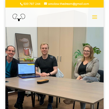
533 787 244
wroclaw.thedream@gmail.com