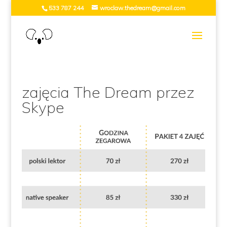
533 787 244
wroclaw.thedream@gmail.com
zajęcia The Dream przez
Skype