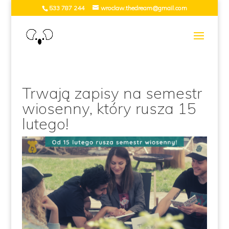
533 787 244
wroclaw.thedream@gmail.com
Trwają zapisy na semestr
wiosenny, który rusza 15
lutego!