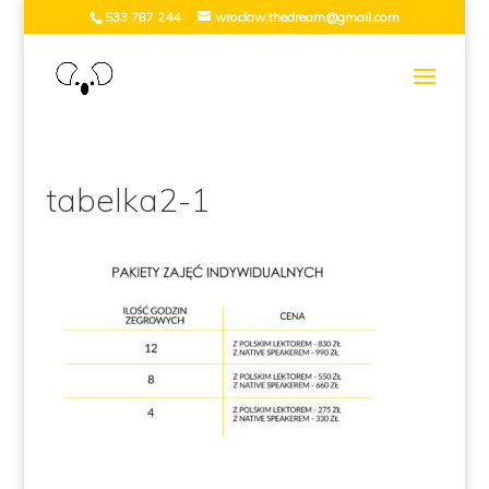
533 787 244
wroclaw.thedream@gmail.com
tabelka2-1