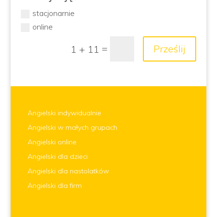
stacjonarnie
online
=
Prześlij
1 + 11
Angielski indywidualnie
Angielski w małych grupach
Angielski online
Angielski dla dzieci
Angielski dla nastolatków
Angielski dla firm